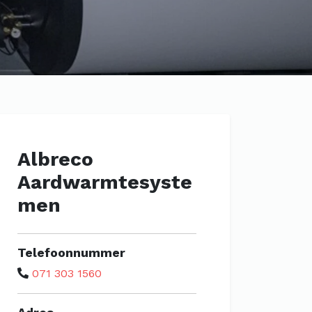
Albreco
Aardwarmtesyste
men
Telefoonnummer
071 303 1560