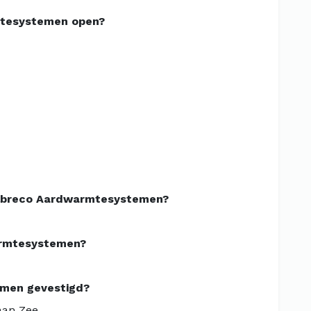
mtesystemen open?
Albreco Aardwarmtesystemen?
armtesystemen?
emen gevestigd?
aan Zee