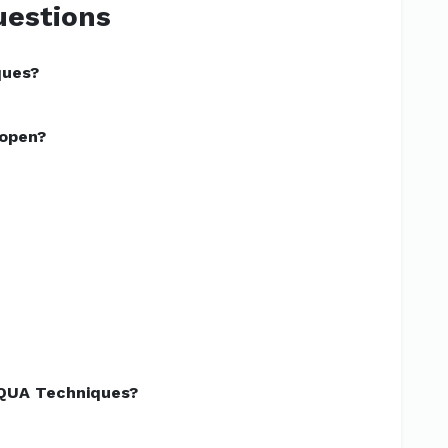
uestions
ques?
 open?
AQUA Techniques?