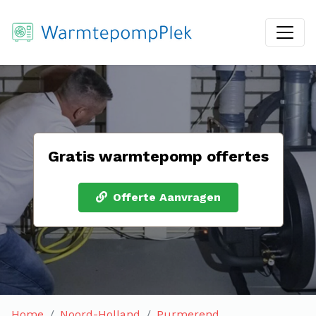
Gratis warmtepomp offertes
Offerte Aanvragen
Home
Noord-Holland
Purmerend