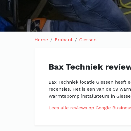
Home
Brabant
Giessen
Bax Techniek revie
Bax Techniek locatie Giessen heeft 
recensies. Het is een van de 59 war
Warmtepomp installateurs in Giessen
Lees alle reviews op Google Busines