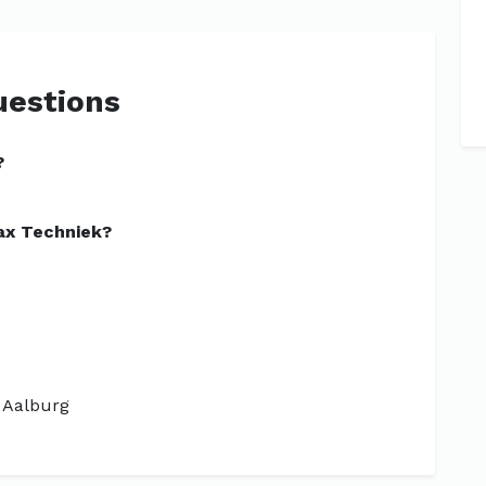
uestions
?
ax Techniek?
n Aalburg