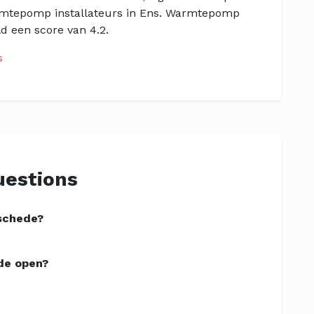
armtepomp installateurs in Ens. Warmtepomp
ld een score van 4.2.
s
uestions
schede?
de open?