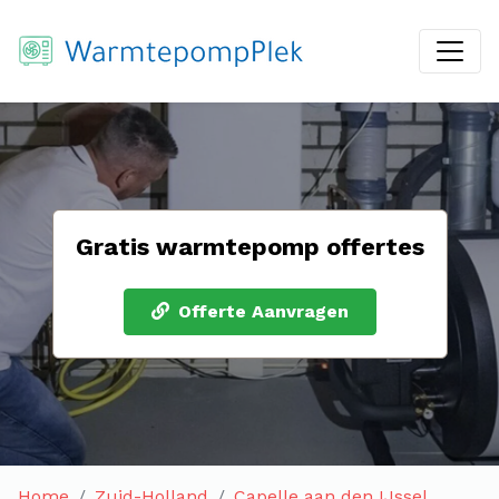
Gratis warmtepomp offertes
Offerte Aanvragen
Home
Zuid-Holland
Capelle aan den IJssel