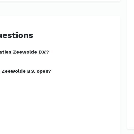
uestions
aties Zeewolde B.V.?
s Zeewolde B.V. open?