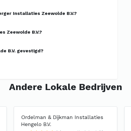
ger Installaties Zeewolde B.V.?
ies Zeewolde B.V.?
de B.V. gevestigd?
Andere Lokale Bedrijven
Ordelman & Dijkman Installaties
Hengelo B.V.