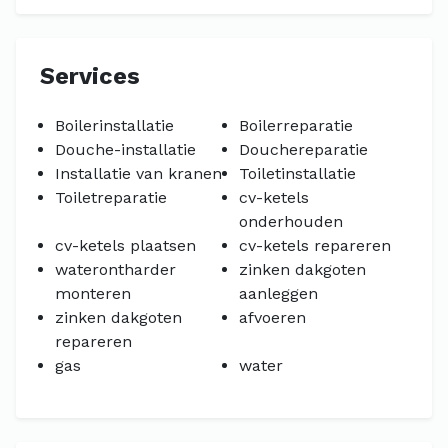
Services
Boilerinstallatie
Boilerreparatie
Douche-installatie
Douchereparatie
Installatie van kranen
Toiletinstallatie
Toiletreparatie
cv-ketels
onderhouden
cv-ketels plaatsen
cv-ketels repareren
waterontharder
zinken dakgoten
monteren
aanleggen
zinken dakgoten
afvoeren
repareren
gas
water