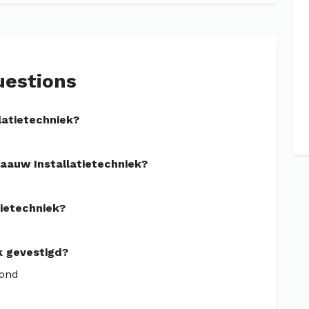
uestions
latietechniek?
aauw Installatietechniek?
tietechniek?
k gevestigd?
mond