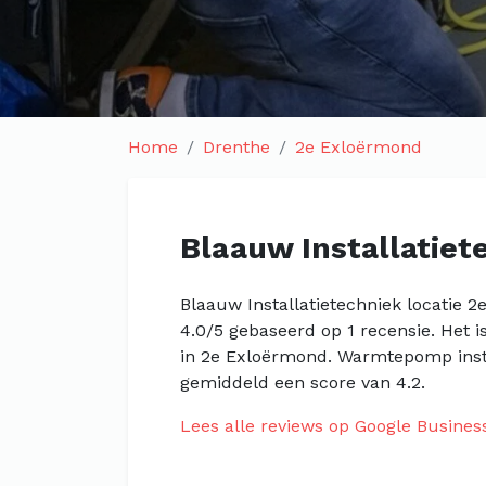
Home
Drenthe
2e Exloërmond
Blaauw Installatiet
Blaauw Installatietechniek locatie 
4.0/5 gebaseerd op 1 recensie. Het 
in 2e Exloërmond. Warmtepomp insta
gemiddeld een score van 4.2.
Lees alle reviews op Google Busines