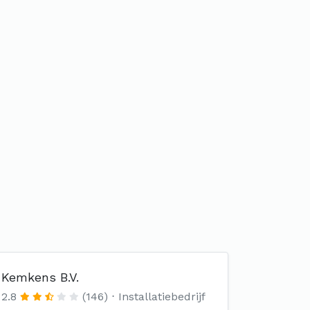
Kemkens B.V.
2.8
(146)
Installatiebedrijf