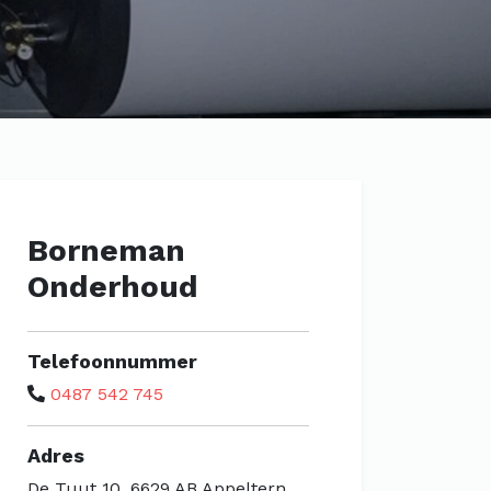
Borneman
Onderhoud
Telefoonnummer
0487 542 745
Adres
De Tuut 10, 6629 AB Appeltern