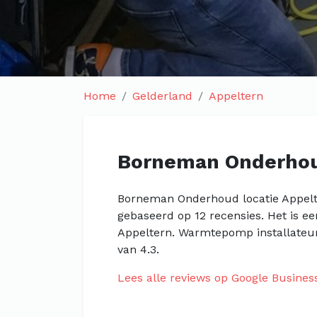
Home
Gelderland
Appeltern
Borneman Onderhou
Borneman Onderhoud locatie Appelte
gebaseerd op 12 recensies. Het is e
Appeltern. Warmtepomp installateur
van 4.3.
Lees alle reviews op Google Busines