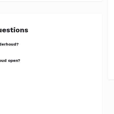
uestions
nderhoud?
oud open?