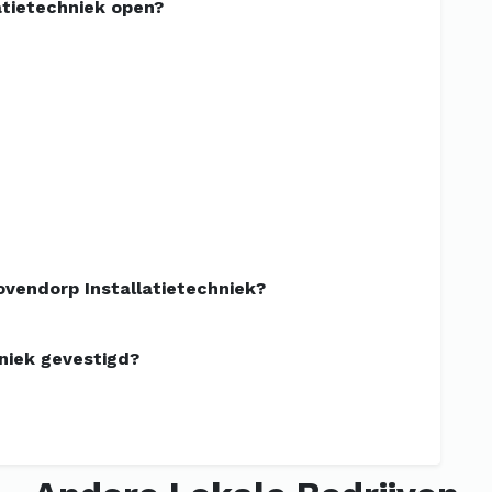
atietechniek open?
vendorp Installatietechniek?
niek gevestigd?