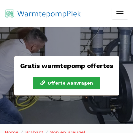
Gratis warmtepomp offertes
Offerte Aanvragen
Home
Brabant
Son en Breugel