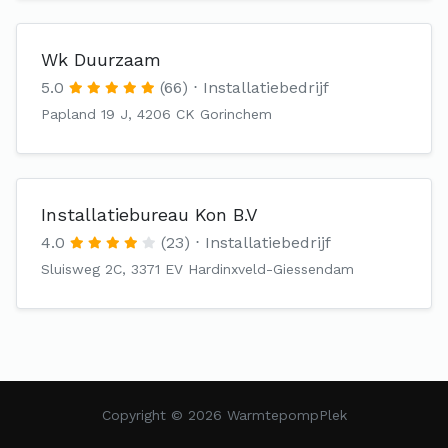
Wk Duurzaam
5.0
(66)
Installatiebedrijf
Papland 19 J, 4206 CK Gorinchem
Installatiebureau Kon B.V
4.0
(23)
Installatiebedrijf
Sluisweg 2C, 3371 EV Hardinxveld-Giessendam
Copyright © 2026 WarmtepompPlek