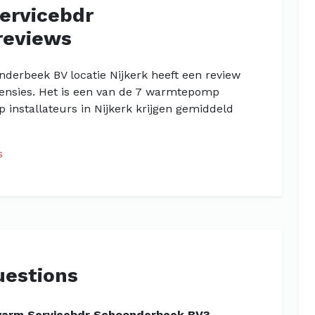
ervicebdr
reviews
derbeek BV locatie Nijkerk heeft een review
censies. Het is een van de 7 warmtepomp
 installateurs in Nijkerk krijgen gemiddeld
s
uestions
rwarm Servicebdr Schoonderbeek BV?