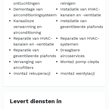
ontluchtingen
reinigen
Demontage van
Installatie van HVAC-
airconditioningsysteem
kanalen en -ventilatie
Kanaalloze
Installatie van
verwarming en
geventileerde plafonds
airconditioning
Reparatie van HVAC-
Reparatie van HVAC-
kanalen en -ventilatie
systemen
Reparatie van
Draagbare
geventileerde plafonds
aircoservices
Vervanging van
Montaż pomp ciepła
aircofilters
montaż rekuperacji
montaż wentylacji
Levert diensten in