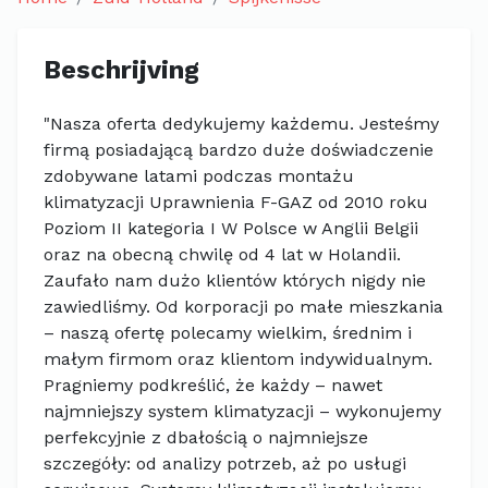
Beschrijving
"Nasza oferta dedykujemy każdemu. Jesteśmy
firmą posiadającą bardzo duże doświadczenie
zdobywane latami podczas montażu
klimatyzacji Uprawnienia F-GAZ od 2010 roku
Poziom II kategoria I W Polsce w Anglii Belgii
oraz na obecną chwilę od 4 lat w Holandii.
Zaufało nam dużo klientów których nigdy nie
zawiedliśmy. Od korporacji po małe mieszkania
– naszą ofertę polecamy wielkim, średnim i
małym firmom oraz klientom indywidualnym.
Pragniemy podkreślić, że każdy – nawet
najmniejszy system klimatyzacji – wykonujemy
perfekcyjnie z dbałością o najmniejsze
szczegóły: od analizy potrzeb, aż po usługi