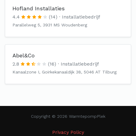
Hofland Installaties
4.4
(14)
Installatiebedrijf
Parallelweg 5, 3931 MS Woudenberg
Abel&Co
2.8
(16)
Installatiebedrijf
Kanaalzone I, Goirkekanaaldijk 38, 5046 AT Tilburg
Copyright © 2026 WarmtepompPlek
Privacy Policy