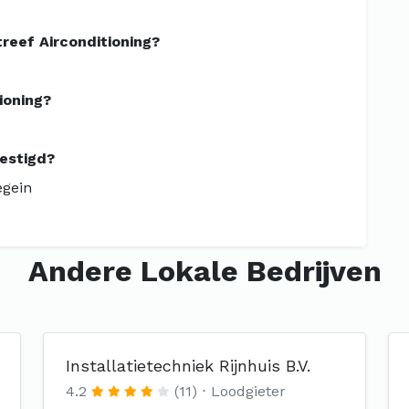
reef Airconditioning?
ioning?
vestigd?
egein
Andere Lokale Bedrijven
Installatietechniek Rijnhuis B.V.
4.2
(11)
Loodgieter