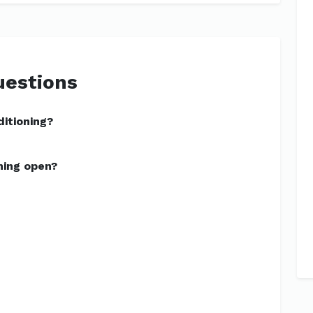
uestions
ditioning?
ning open?