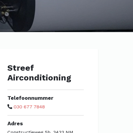
Streef
Airconditioning
Telefoonnummer
030 677 7848
Adres
Constructieweg 5b, 3433 NM