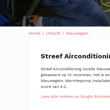
Home
Utrecht
Nieuwegein
Streef Aircondition
Streef Airconditioning locatie Nieuw
gebaseerd op 14 recensies. Het is e
Nieuwegein. Warmtepomp installate
score van 4.2.
Lees alle reviews op Google Busines