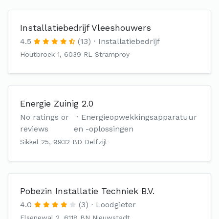
Installatiebedrijf Vleeshouwers
4.5
(13)
Installatiebedrijf
Houtbroek 1, 6039 RL Stramproy
Energie Zuinig 2.0
No ratings or
Energieopwekkingsapparatuur
reviews
en -oplossingen
Sikkel 25, 9932 BD Delfzijl
Pobezin Installatie Techniek B.V.
4.0
(3)
Loodgieter
Elsenewal 2, 6118 BN Nieuwstadt