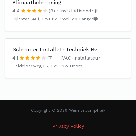
Klimaatbeheersing
4.4
(8)
Installatiebedrijf
Bijlestaal 46f, 1721 PV Broek op Langedijk
Schermer Installatietechniek Bv
4.1
(7)
HVAC-installateur
Geldelozeweg 35, 1625 NW Hoorn
Copyright © 2026 WarmtepompPlek
Privacy Policy