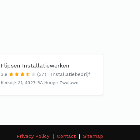
Flipsen Installatiewerken
3.9
(37)
Installatiebedrijf
Kerkdijk 31, 4927 RA Hooge Zwaluwe
Privacy Policy
Contact
Sitemap