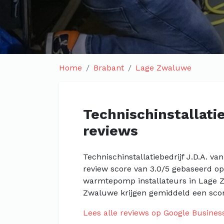
Home
Brabant
Lage Zwaluwe
Technischinstallatie
reviews
Technischinstallatiebedrijf J.D.A. v
review score van 3.0/5 gebaseerd op 
warmtepomp installateurs in Lage 
Zwaluwe krijgen gemiddeld een scor
Lees alle reviews op Google Busines