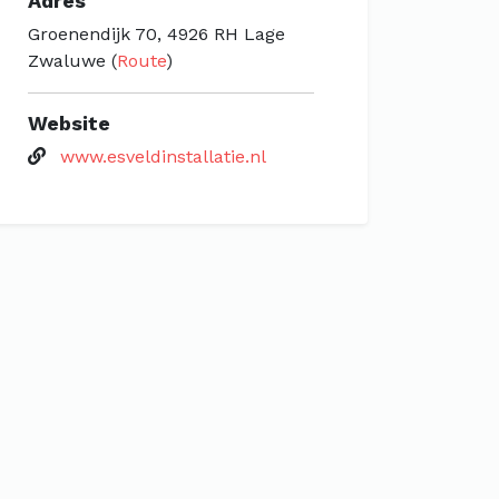
Adres
Groenendijk 70, 4926 RH Lage
Zwaluwe (
Route
)
Website
www.esveldinstallatie.nl