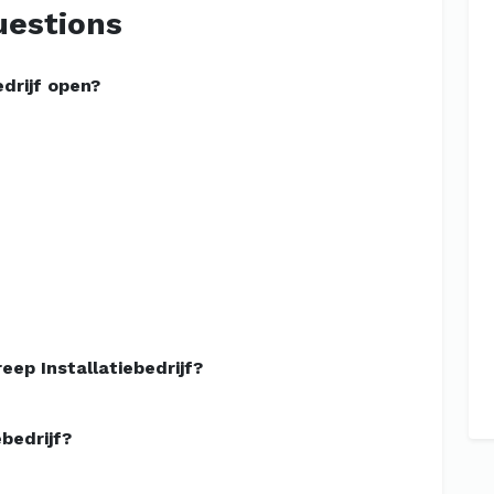
uestions
drijf open?
ep Installatiebedrijf?
bedrijf?