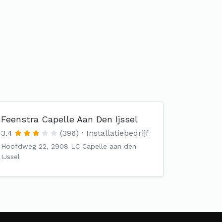
Feenstra Capelle Aan Den Ijssel
3.4
(396)
Installatiebedrijf
Hoofdweg 22, 2908 LC Capelle aan den
IJssel