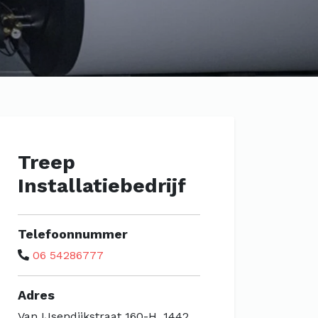
Treep
Installatiebedrijf
Telefoonnummer
06 54286777
Adres
Van IJsendijkstraat 160-H, 1442