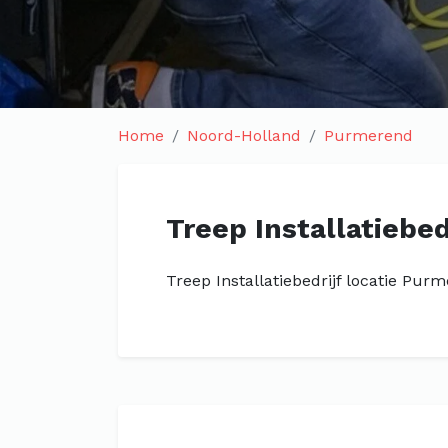
Home
Noord-Holland
Purmerend
Treep Installatiebed
Treep Installatiebedrijf locatie Pur