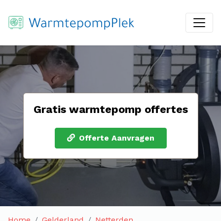
Gratis warmtepomp offertes
Offerte Aanvragen
Home
Gelderland
Netterden