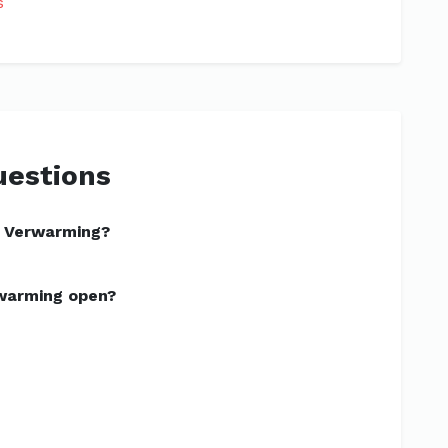
s
uestions
t Verwarming?
rwarming open?