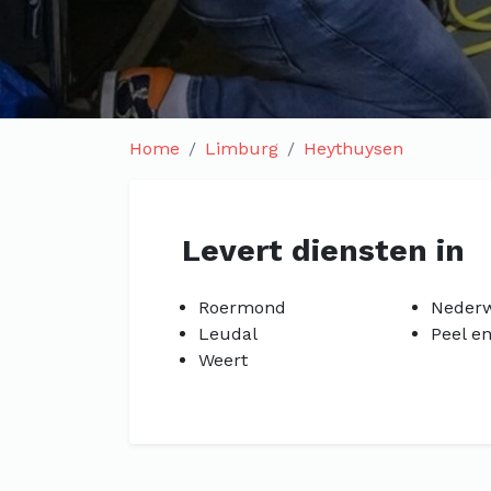
Home
Limburg
Heythuysen
Levert diensten in
Roermond
Nederw
Leudal
Peel e
Weert