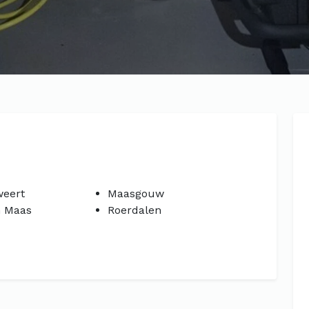
eert
Maasgouw
n Maas
Roerdalen