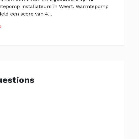
rmtepomp installateurs in Weert. Warmtepomp
deld een score van 4.1.
s
uestions