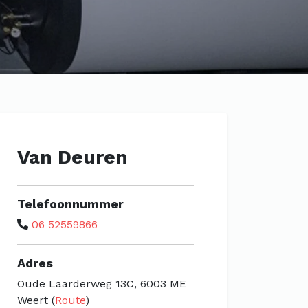
Van Deuren
Telefoonnummer
06 52559866
Adres
Oude Laarderweg 13C, 6003 ME
Weert (
Route
)