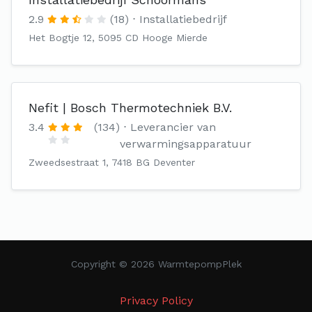
2.9
(18)
Installatiebedrijf
Het Bogtje 12, 5095 CD Hooge Mierde
Nefit | Bosch Thermotechniek B.V.
3.4
(134)
Leverancier van
verwarmingsapparatuur
Zweedsestraat 1, 7418 BG Deventer
Copyright © 2026 WarmtepompPlek
Privacy Policy