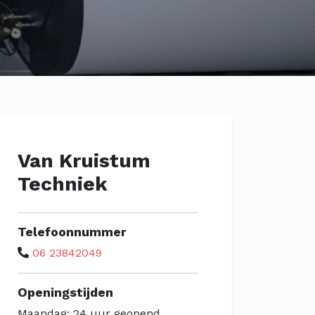
Van Kruistum
Techniek
Telefoonnummer
06 23842049
Openingstijden
Maandag: 24 uur geopend