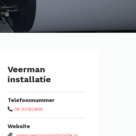
Veerman
installatie
Telefoonnummer
06 33160899
Website
www.veermaninstallatie.nl