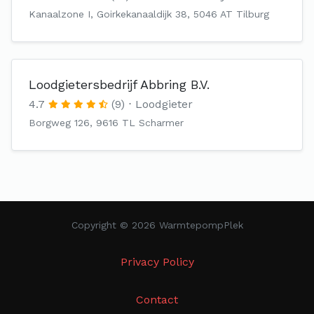
Kanaalzone I, Goirkekanaaldijk 38, 5046 AT Tilburg
Loodgietersbedrijf Abbring B.V.
4.7
(9)
Loodgieter
Borgweg 126, 9616 TL Scharmer
Copyright © 2026 WarmtepompPlek
Privacy Policy
Contact