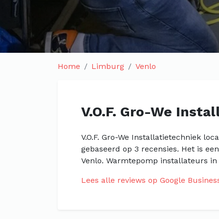
Home
Limburg
Venlo
V.O.F. Gro-We Insta
V.O.F. Gro-We Installatietechniek loc
gebaseerd op 3 recensies. Het is ee
Venlo. Warmtepomp installateurs in 
Lees alle reviews op Google Busines