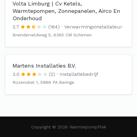
Volta Limburg | Cv Ketels,
Warmtepompen, Zonnepanelen, Airco En
Onderhoud
2.7
(164)
Verwarmingsinstallateur
Breinderveldweg 5, 6365 CM Schinnen
Martens Installaties B.V.
3.0
(2)
Installatiebedrijf
Rozenobel 1, 5986 PA Beringe
Copyright © 2026 WarmtepompPlek