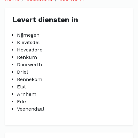
Levert diensten in
Nijmegen
Kievitsdel
Heveadorp
Renkum
Doorwerth
Driel
Bennekom
Elst
Arnhem
Ede
Veenendaal