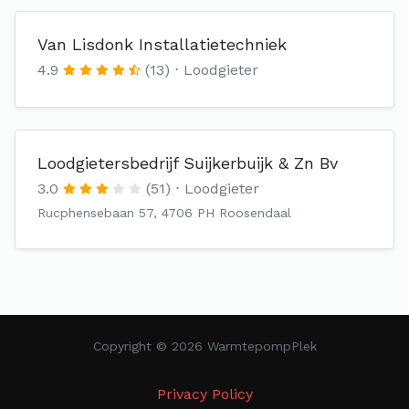
Van Lisdonk Installatietechniek
4.9
(13)
Loodgieter
Loodgietersbedrijf Suijkerbuijk & Zn Bv
3.0
(51)
Loodgieter
Rucphensebaan 57, 4706 PH Roosendaal
Copyright © 2026 WarmtepompPlek
Privacy Policy