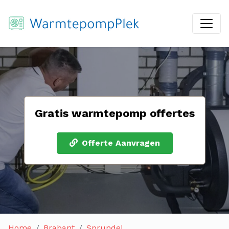
Gratis warmtepomp offertes
Offerte Aanvragen
Home
Brabant
Sprundel