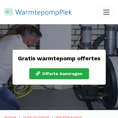
Gratis warmtepomp offertes
Offerte Aanvragen
Home
Zuid-Holland
Waddinxveen