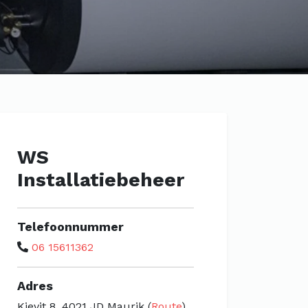
WS
Installatiebeheer
Telefoonnummer
06 15611362
Adres
Kievit 8, 4021 JD Maurik (
Route
)