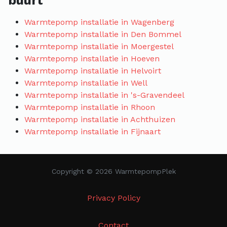
buurt
Warmtepomp installatie in Wagenberg
Warmtepomp installatie in Den Bommel
Warmtepomp installatie in Moergestel
Warmtepomp installatie in Hoeven
Warmtepomp installatie in Helvoirt
Warmtepomp installatie in Well
Warmtepomp installatie in 's-Gravendeel
Warmtepomp installatie in Rhoon
Warmtepomp installatie in Achthuizen
Warmtepomp installatie in Fijnaart
Copyright © 2026 WarmtepompPlek
Privacy Policy
Contact