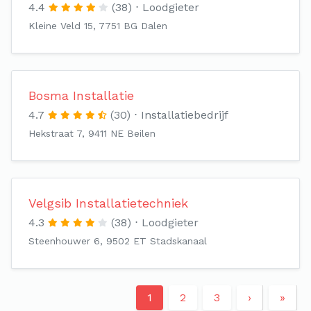
4.4
(38)
Loodgieter
Kleine Veld 15, 7751 BG Dalen
Bosma Installatie
4.7
(30)
Installatiebedrijf
Hekstraat 7, 9411 NE Beilen
Velgsib Installatietechniek
4.3
(38)
Loodgieter
Steenhouwer 6, 9502 ET Stadskanaal
1
2
3
›
»