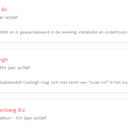
 Bv
ar actief
i 1960 en is gespecialiseerd in de levering, installatie en onderhoud
ingh
85+ jaar actief
llatiebedrijf Coelingh mag zich met recht een “oude rot” in het in
enberg B.V.
ateur
10+ jaar actief