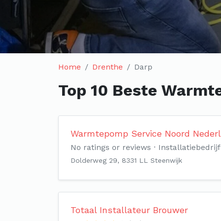
Home
Drenthe
Darp
Top 10 Beste Warmte
Warmtepomp Service Noord Nederla
No ratings or reviews
Installatiebedrijf
Dolderweg 29, 8331 LL Steenwijk
Totaal Installateur Brouwer