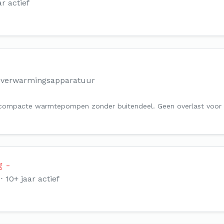
ar actief
n verwarmingsapparatuur
kw compacte warmtepompen zonder buitendeel. Geen overlast voor 
g -
10+ jaar actief