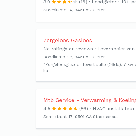
3.9
(16)
Loodgieter
10+ ja
Steenkamp 14, 9461 VC Gieten
Zorgeloos Gasloos
No ratings or reviews
Leverancier va
Rondkamp 9e, 9461 VE Gieten
"Zorgeloosgasloos levert stille (26db), 7 
ka…
Mtb Service - Verwarming & Koelin
4.5
(86)
HVAC-installateur
Semsstraat 17, 9501 GA Stadskanaal