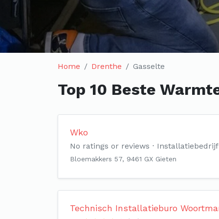
Home
Drenthe
Gasselte
Top 10 Beste Warmte
Wko
No ratings or reviews
Installatiebedrijf
Bloemakkers 57, 9461 GX Gieten
Technisch Installatieburo Woortm