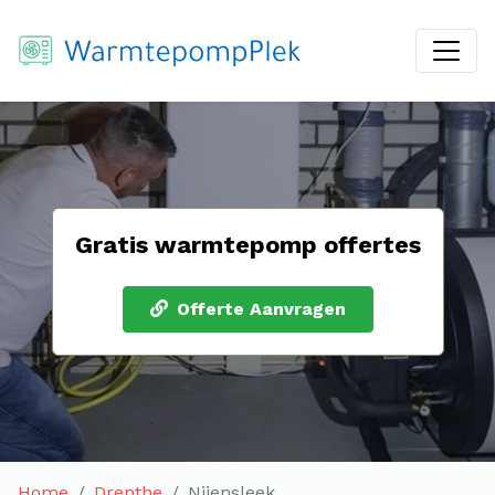
Gratis warmtepomp offertes
Offerte Aanvragen
Home
Drenthe
Nijensleek