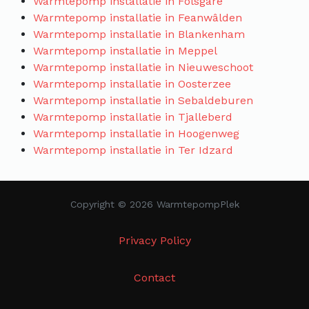
Warmtepomp installatie in Folsgare
Warmtepomp installatie in Feanwâlden
Warmtepomp installatie in Blankenham
Warmtepomp installatie in Meppel
Warmtepomp installatie in Nieuweschoot
Warmtepomp installatie in Oosterzee
Warmtepomp installatie in Sebaldeburen
Warmtepomp installatie in Tjalleberd
Warmtepomp installatie in Hoogenweg
Warmtepomp installatie in Ter Idzard
Copyright © 2026 WarmtepompPlek
Privacy Policy
Contact