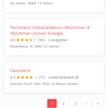
De Hullen, 9468 TE Annen
Technisch Installatieburo Woortman &
Woortman Zonne-Energie
3.9
(16)
Loodgieter
Steenkamp 14, 9461 VC Gieten
Halmtech
4.3
(11)
Installatiebedrijf
Drentse Poort 26A, 9521 JA Nieuw-Buinen
1
2
3
›
»