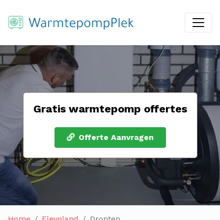
Gratis warmtepomp offertes
Offerte Aanvragen
Home
Flevoland
Dronten