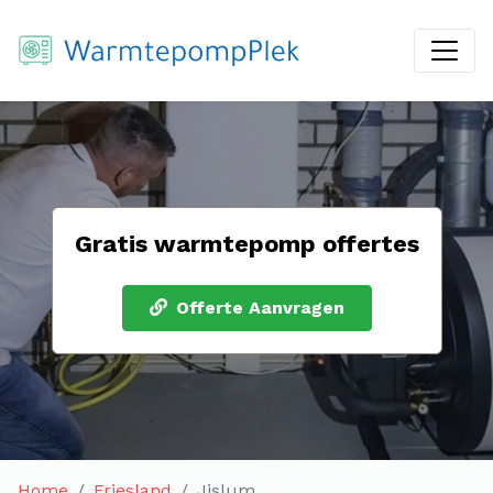
Gratis warmtepomp offertes
Offerte Aanvragen
Home
Friesland
Jislum