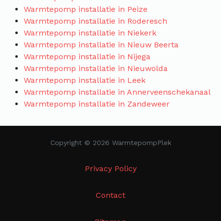
Warmtepomp installatie in Peize
Warmtepomp installatie in Roderesch
Warmtepomp installatie in Niekerk
Warmtepomp installatie in Nieuw Beerta
Warmtepomp installatie in Nijega
Warmtepomp installatie in Nieuwolda
Warmtepomp installatie in Leek
Warmtepomp installatie in Annerveenschekanaal
Warmtepomp installatie in Zandeweer
Copyright © 2026 WarmtepompPlek
Privacy Policy
Contact