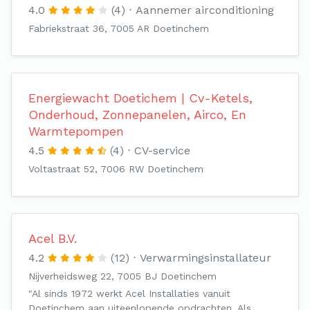
4.0
(4)
Aannemer airconditioning
Fabriekstraat 36, 7005 AR Doetinchem
Energiewacht Doetichem | Cv-Ketels,
Onderhoud, Zonnepanelen, Airco, En
Warmtepompen
4.5
(4)
CV-service
Voltastraat 52, 7006 RW Doetinchem
Acel B.V.
4.2
(12)
Verwarmingsinstallateur
Nijverheidsweg 22, 7005 BJ Doetinchem
"Al sinds 1972 werkt Acel Installaties vanuit
Doetinchem aan uiteenlopende opdrachten. Als