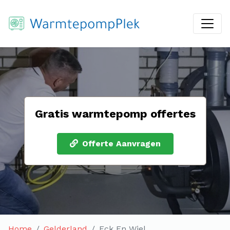
Gratis warmtepomp offertes
Offerte Aanvragen
Home
Gelderland
Eck En Wiel