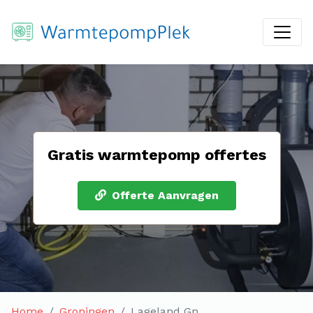
Gratis warmtepomp offertes
Offerte Aanvragen
Home
Groningen
Lageland Gn