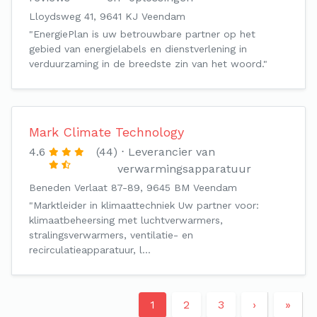
Lloydsweg 41, 9641 KJ Veendam
"EnergiePlan is uw betrouwbare partner op het
gebied van energielabels en dienstverlening in
verduurzaming in de breedste zin van het woord."
Mark Climate Technology
4.6
(44)
Leverancier van
verwarmingsapparatuur
Beneden Verlaat 87-89, 9645 BM Veendam
"Marktleider in klimaattechniek Uw partner voor:
klimaatbeheersing met luchtverwarmers,
stralingsverwarmers, ventilatie- en
recirculatieapparatuur, l…
1
2
3
›
»