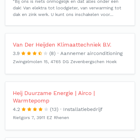
"Bij ons is niets onmogelijk en dat alles onder één
dak! Van elektra tot loodgieter, van verwarming tot
dak en zink werk. U kunt ons inschakelen voor…
Van Der Heijden Klimaattechniek B.V.
3.9
(8)
Aannemer airconditioning
Zwingelmolen 15, 4765 DG Zevenbergschen Hoek
Heij Duurzame Energie | Airco |
Warmtepomp
4.2
(13)
Installatiebedrijf
Rietgors 7, 3911 EZ Rhenen