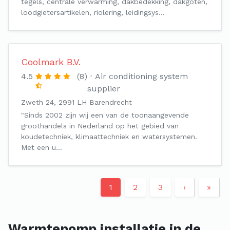
tegels, centrale verwarming, dakbedekking, dakgoten,
loodgietersartikelen, riolering, leidingsys…
Coolmark B.V.
4.5
(8)
Air conditioning system
supplier
Zweth 24, 2991 LH Barendrecht
"Sinds 2002 zijn wij een van de toonaangevende
groothandels in Nederland op het gebied van
koudetechniek, klimaattechniek en watersystemen.
Met een u…
1
2
3
›
»
Warmtepomp installatie in de