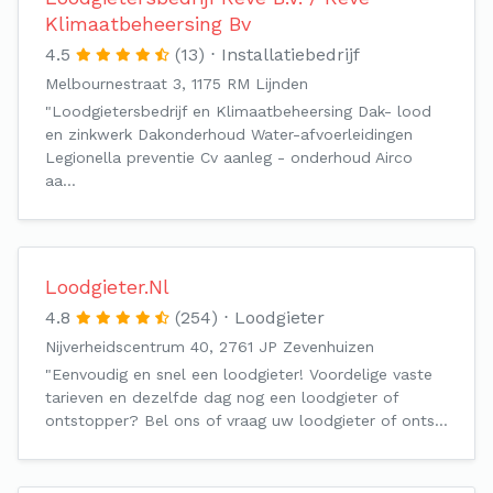
Klimaatbeheersing Bv
4.5
(13)
Installatiebedrijf
Melbournestraat 3, 1175 RM Lijnden
"Loodgietersbedrijf en Klimaatbeheersing Dak- lood
en zinkwerk Dakonderhoud Water-afvoerleidingen
Legionella preventie Cv aanleg - onderhoud Airco
aa…
Loodgieter.Nl
4.8
(254)
Loodgieter
Nijverheidscentrum 40, 2761 JP Zevenhuizen
"Eenvoudig en snel een loodgieter! Voordelige vaste
tarieven en dezelfde dag nog een loodgieter of
ontstopper? Bel ons of vraag uw loodgieter of onts…